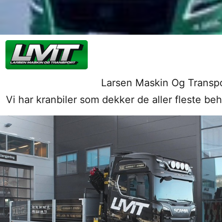
Larsen Maskin Og Transpor
Vi har kranbiler som dekker de aller fleste be